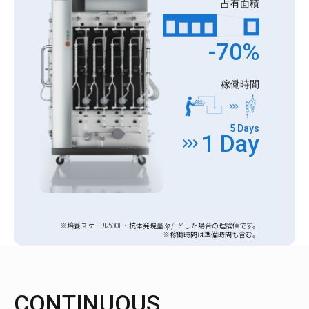
占有面積
-70%
稼働時間
5 Days
1 Day
※培養スケール500L・抗体発現量3g/Lとした場合の理論値です。
※稼働時間は準備時間も含む。
CONTINUOUS