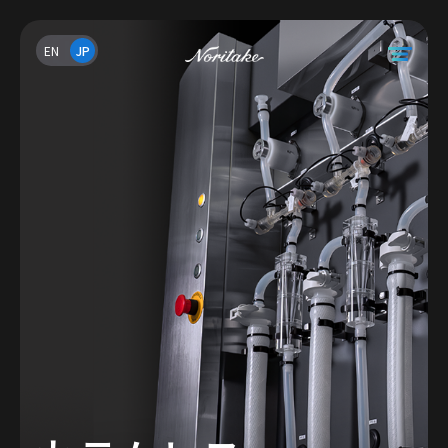
EN
JP