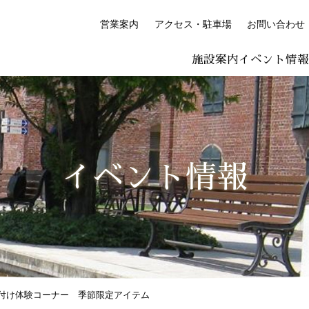
営業案内
アクセス・駐車場
お問い合わせ
施設案内
イベント情
LISH
简体中文 (PDF:2.7MB)
한국어 (PDF:609KB)
ภาษาไทย (PD
絵付け体験コーナー
プレミアム絵付け体験
イベント情報
付け体験コーナー 季節限定アイテム