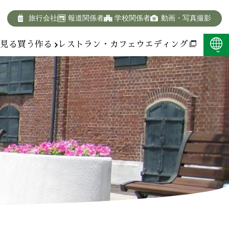
旅行会社
報道関係者
学校関係者
動画・写真撮影
報
見る
買う
作る
レストラン・カフェ
ウエディング
F:400KB)