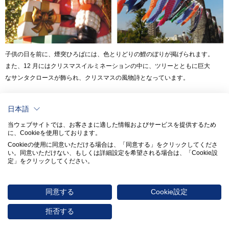
子供の日を前に、煙突ひろばには、色とりどりの鯉のぼりが掲げられます。
また、12 月にはクリスマスイルミネーションの中に、ツリーとともに巨大
なサンタクロースが飾られ、クリスマスの風物詩となっています。
日本語
当ウェブサイトでは、お客さまに適した情報およびサービスを提供するため
に、Cookieを使用しております。
Cookieの使用に同意いただける場合は、「同意する」をクリックしてくださ
い。​同意いただけない、もしくは詳細設定を希望される場合は、「Cookie設
定」をクリックしてください。​
同意する
Cookie設定
〒451-8501 愛知県名古屋市西区則武新町3-1-36
0570-017114
拒否する
© 2026 NORITAKE CO., LIMITED