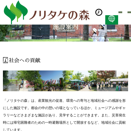
施設案内
日本語
ENGLISH
简体中文 (PDF:2.7MB)
한국어 (PDF:609KB)
社会への貢献
ภาษาไทย (PDF:400KB)
「ノリタケの森」は、産業観光の促進、環境への寄与と地域社会への感謝を形
にした施設です。都会の中の憩いの場となっているほか、ミュージアムやギャ
ラリーなどさまざまな施設があり、見学することができます。また、災害発生
時には帰宅困難者のための一時避難場所として開放するなど、地域社会に貢献
しています。