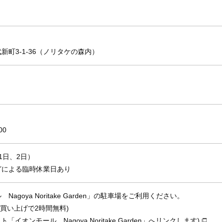
町3-1-36（ノリタケの森内）
00
1日、2日）
どによる臨時休業日あり
agoya Noritake Garden」の駐車場をご利用ください。
お買い上げで2時間無料)
イオンモール Nagoya Noritake Garden」へリンクします)