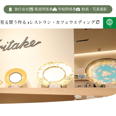
旅行会社
報道関係者
学校関係者
動画・写真撮影
報
見る
買う
作る
レストラン・カフェ
ウエディング
F:400KB)