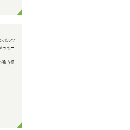
）
シンボルツ
メッセー
が集う様