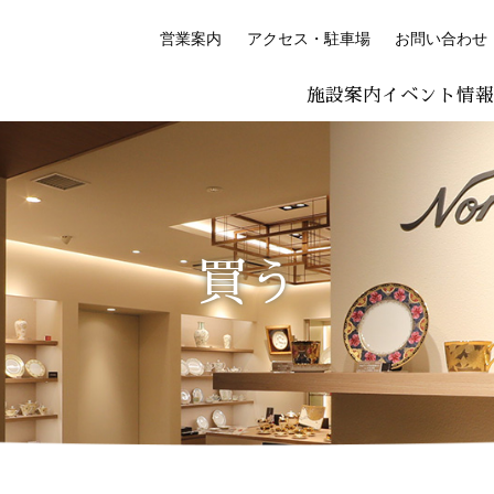
営業案内
アクセス・駐車場
お問い合わせ
施設案内
イベント情
LISH
简体中文 (PDF:2.7MB)
한국어 (PDF:609KB)
ภาษาไทย (PD
絵付け体験コーナー
プレミアム絵付け体験
買う