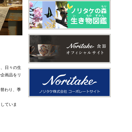
に、日々の生
や企画品をリ
れ替わり、季
信していま