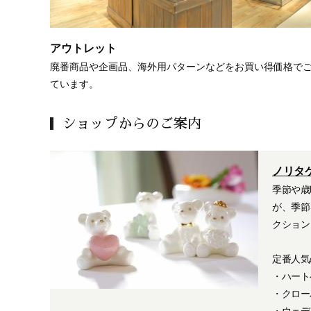
アウトレット
廃番商品や企画品、海外用パターンなどをお買い得価格で
ています。
ショップからのご案内
ノリタ
季節や歳
が、季節
クション
定番人気
・ハート
・クロー
・ウェデ