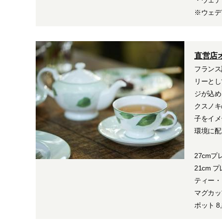
※ウェデ
直営店オ
フランス
リーとし
ジが込め
クスノキ
子をイメ
環境に配
27cmプ
21cm 
ティー・
マグカップ
ポット 8