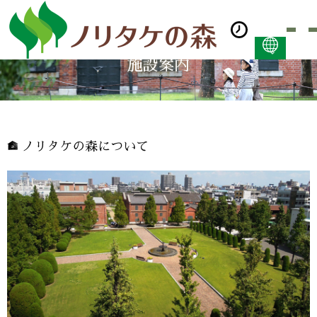
施設案内
日本語
ENGLISH
简体中文 (PDF:2.7MB)
한국어 (PDF:609KB)
ノリタケの森について
ภาษาไทย (PDF:400KB)