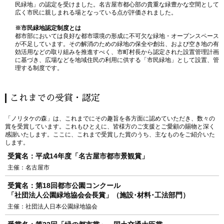
民緑地」の認定を受けました。名古屋市都心部の貴重な緑豊かな空間として
広く市民に親しまれる場となっている点が評価されました。
※市民緑地認定制度とは
都市部においては良好な都市環境の形成に不可欠な緑地・オープンスペース
が不足しています。その解消のための緑地の保全や創出、および空き地の有
効活用などの取り組みを推進すべく、市町村長から認定された設置管理計画
に基づき、広場などを地域住民の利用に供する「市民緑地」として設置、管
理する制度です。
これまでの受賞・認定
「ノリタケの森」は、これまでにその趣旨を各方面に認めていただき、数々の
賞を受賞しています。これもひとえに、皆様方のご支援とご愛顧の賜物と深く
感謝いたします。ここに、これまで受賞した賞のうち、主なものをご紹介いた
します。
受賞名：平成14年度「名古屋市都市景観賞」
主催：名古屋市
受賞名：第18回都市公園コンクール
「社団法人公園緑地協会会長賞」（施設･材料･工法部門）
主催：社団法人日本公園緑地協会