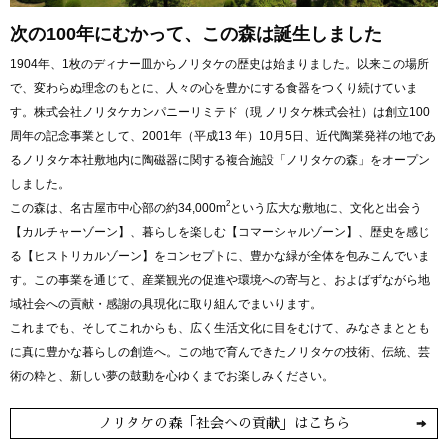
次の100年にむかって、この森は誕生しました
1904年、1枚のディナー皿からノリタケの歴史は始まりました。以来この場所
で、変わらぬ理念のもとに、人々の心を豊かにする食器をつくり続けていま
す。株式会社ノリタケカンパニーリミテド（現 ノリタケ株式会社）は創立100
周年の記念事業として、2001年（平成13 年）10月5日、近代陶業発祥の地であ
るノリタケ本社敷地内に陶磁器に関する複合施設「ノリタケの森」をオープン
しました。
2
この森は、名古屋市中心部の約34,000m
という広大な敷地に、文化と出会う
【カルチャーゾーン】、暮らしを楽しむ【コマーシャルゾーン】、歴史を感じ
る【ヒストリカルゾーン】をコンセプトに、豊かな緑が全体を包みこんでいま
す。この事業を通じて、産業観光の促進や環境への寄与と、およばずながら地
域社会への貢献・感謝の具現化に取り組んでまいります。
これまでも、そしてこれからも、広く生活文化に目をむけて、みなさまととも
に真に豊かな暮らしの創造へ。この地で育んできたノリタケの技術、伝統、芸
術の粋と、新しい夢の鼓動を心ゆくまでお楽しみください。
ノリタケの森「社会への貢献」はこちら