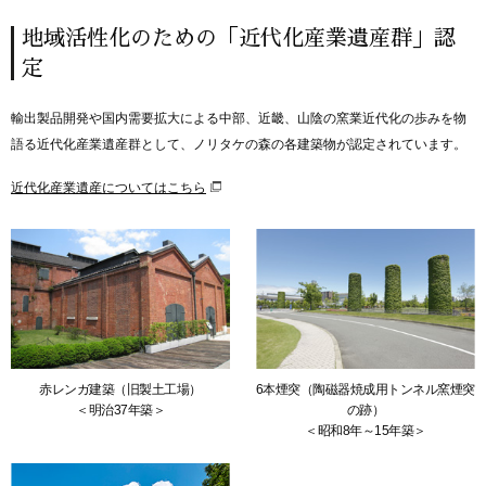
地域活性化のための「近代化産業遺産群」認
定
輸出製品開発や国内需要拡大による中部、近畿、山陰の窯業近代化の歩みを物
語る近代化産業遺産群として、ノリタケの森の各建築物が認定されています。
近代化産業遺産についてはこちら
赤レンガ建築（旧製土工場）
6本煙突（陶磁器焼成用トンネル窯煙突
＜明治37年築＞
の跡）
＜昭和8年～15年築＞