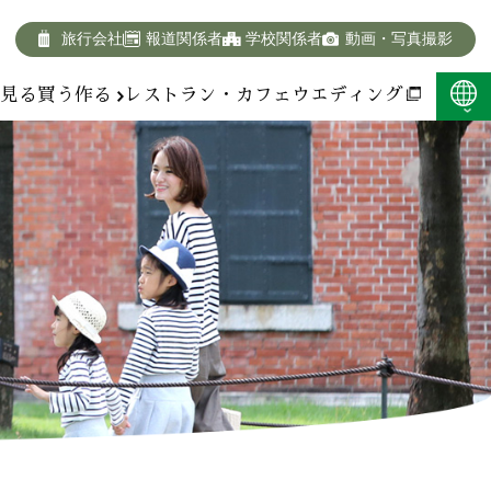
旅行会社
報道関係者
学校関係者
動画・写真撮影
報
見る
買う
作る
レストラン・カフェ
ウエディング
F:400KB)