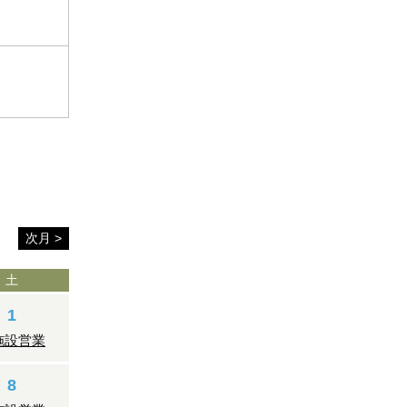
次月 >
土
1
施設営業
8