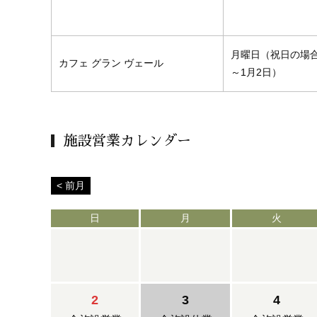
月曜日（祝日の場合
カフェ
グラン ヴェール
～1月2日）
施設営業カレンダー
< 前月
日
月
火
2
3
4