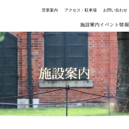
営業案内
アクセス・駐車場
お問い合わせ
施設案内
イベント情
LISH
简体中文 (PDF:2.7MB)
한국어 (PDF:609KB)
ภาษาไทย (PD
絵付け体験コーナー
プレミアム絵付け体験
施設案内