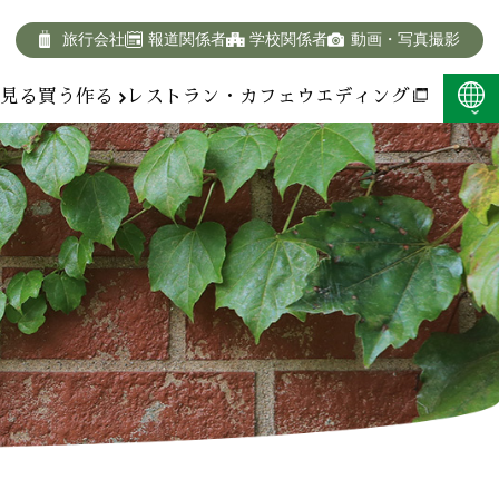
旅行会社
報道関係者
学校関係者
動画・写真撮影
報
見る
買う
作る
レストラン・カフェ
ウエディング
F:400KB)
ス