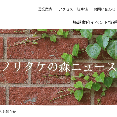
営業案内
アクセス・駐車場
お問い合わせ
施設案内
イベント情
LISH
简体中文 (PDF:2.7MB)
한국어 (PDF:609KB)
ภาษาไทย (PD
絵付け体験コーナー
プレミアム絵付け体験
ノリタケの森ニュー
のお知らせ