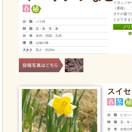
イヨシノや
（寒桜）、
タケの森で
とができま
分 類
バラ科
時 期
花：春 実：夏
煙
分 布
本州、四国、九州
環 境
山地の林
大きさ
高さ：約20m
スイセ
分 類
ヒガン
時 期
花：冬
分 布
自然分