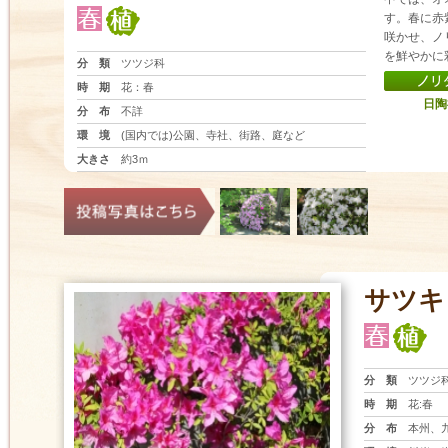
す。春に赤
咲かせ、ノ
を鮮やかに
分 類
ツツジ科
時 期
花：春
日陶
分 布
不詳
環 境
(国内では)公園、寺社、街路、庭など
大きさ
約3ｍ
サツキ
分 類
ツツジ
時 期
花:春
分 布
本州、