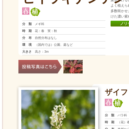
葉をつける
よく植えら
多数咲かせ
けた濃い紫
分 類
メギ科
時 期
花：春 実：秋
分 布
自然分布はなし
環 境
（国内では）公園、庭など
大きさ
高さ：3m
ザイフ
分 類
バラ科
時 期
（花）