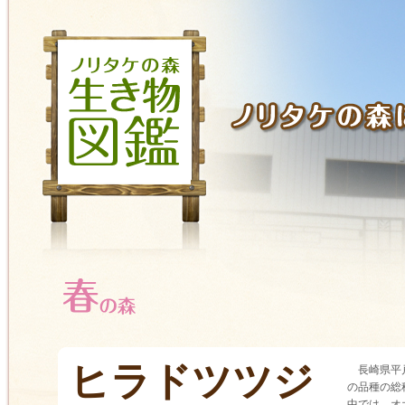
ヒラドツツジ
長崎県平
の品種の総
中では、オ