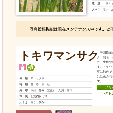
環 境
（国内
大きさ
高さ：2
トキワマンサク
中国原産
ク（別名：
に、生垣や
す。トキワ
葉は緑色で
は紅色の花
分 類
マンサク科
す。
時 期
花：春 実：秋
分 布
本州（静岡、三重）、九州（熊本）
レスト
環 境
照葉樹林に稀
大きさ
高さ：約3m