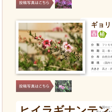
ギョリ
分 類
フトモ
時 期
花：春
分 布
自然分
環 境
（国内
大きさ
高さ：約
ヒイラギナンテン
中国やヒ