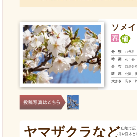
ソメイ
分 類
バラ科
時 期
花：春
分 布
自然分
環 境
公園、
大きさ
高さ：約
ヤマザクラなど
山地で広
樹や庭木と