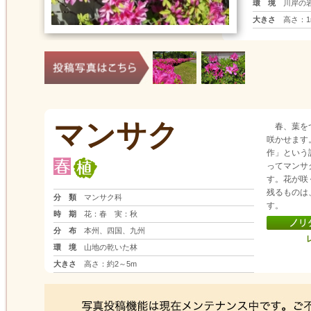
環 境
川岸の
大きさ
高さ：1
マンサク
春、葉を
咲かせます
作」という
ってマンサ
す。花が咲
残るものは
分 類
マンサク科
す。
時 期
花：春 実：秋
分 布
本州、四国、九州
環 境
山地の乾いた林
大きさ
高さ：約2～5m