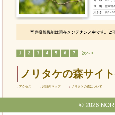
分 布
本州か
環 境
雑木林
大きさ
約5～1
1
2
3
4
5
6
7
次へ >
ノリタケの森サイト
アクセス
施設内マップ
ノリタケの森について
© 2026 NOR