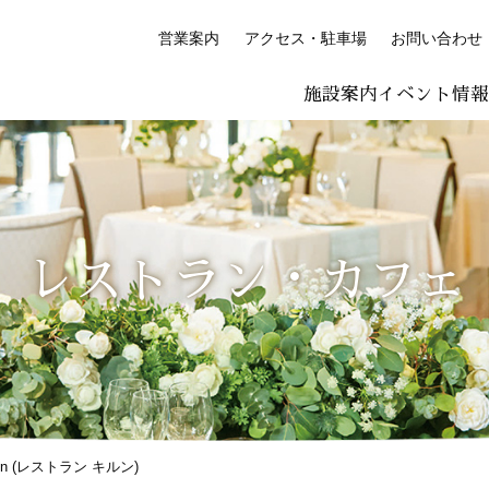
営業案内
アクセス・駐車場
お問い合わせ
施設案内
イベント情
LISH
简体中文 (PDF:2.7MB)
한국어 (PDF:609KB)
ภาษาไทย (PD
絵付け体験コーナー
プレミアム絵付け体験
レストラン・カフェ
 Kiln (レストラン キルン)