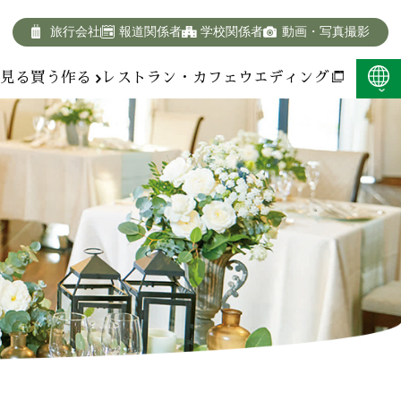
旅行会社
報道関係者
学校関係者
動画・写真撮影
報
見る
買う
作る
レストラン・カフェ
ウエディング
F:400KB)