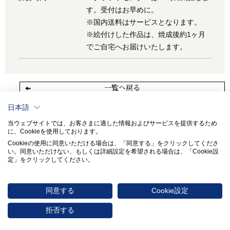
す。受付はお早めに。
※国内送料はサービスとなります。
※絵付けした作品は、焼成後約1ヶ月
でご自宅へお届けいたします。
一覧へ戻る
日本語
当ウェブサイトでは、お客さまに適した情報およびサービスを提供するため
に、Cookieを使用しております。
Cookieの使用に同意いただける場合は、「同意する」をクリックしてくださ
い。​同意いただけない、もしくは詳細設定を希望される場合は、「Cookie設
定」をクリックしてください。​
同意する
Cookie設定
〒451-8501 愛知県名古屋市西区則武新町3-1-36
0570-017114
拒否する
© 2026 NORITAKE CO., LIMITED