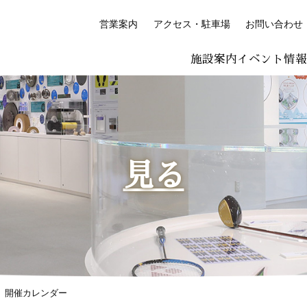
営業案内
アクセス・駐車場
お問い合わせ
施設案内
イベント情
LISH
简体中文 (PDF:2.7MB)
한국어 (PDF:609KB)
ภาษาไทย (PD
絵付け体験コーナー
プレミアム絵付け体験
見る
開催カレンダー