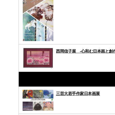
西岡信子展 ‐心和む日本画と創作
三芸大若手作家日本画展