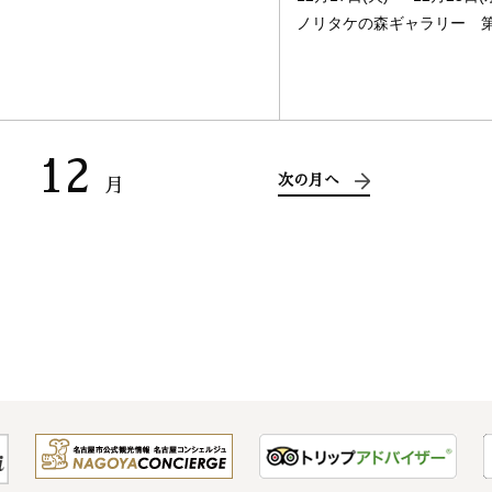
ノリタケの森ギャラリー 
12
次の月へ
月