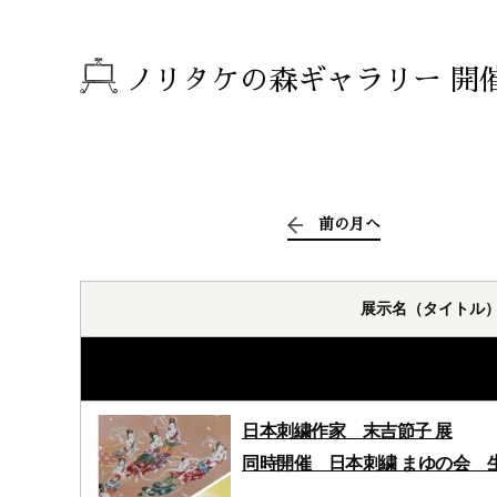
ノリタケの森ギャラリー 開
前の月へ
展示名（タイトル
日本刺繍作家 末吉節子 展
同時開催 日本刺繍 まゆの会 