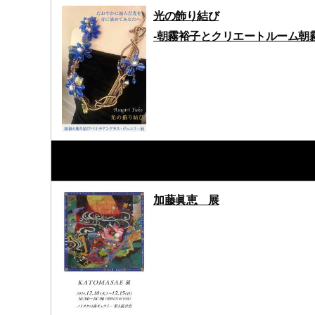
光の飾り結び
-朝霧裕子とクリエートルーム朝
加藤眞恵 展