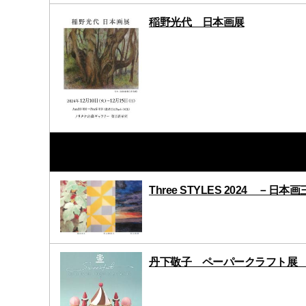
稲野光代 日本画展
Three STYLES 2024 －日本
丹下敬子 ペーパークラフト展 -Swe