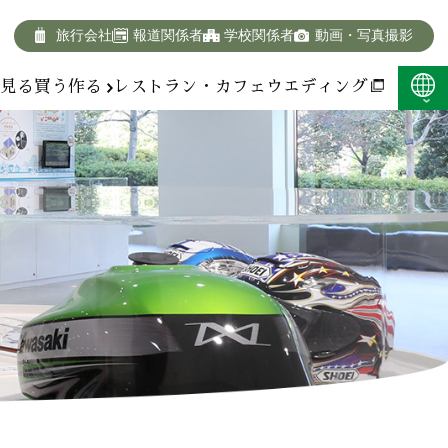
旅行会社
報道関係者
学校関係者
動画・写真撮影
報
見る
買う
作る
レストラン・カフェ
ウエディング
F:400KB)