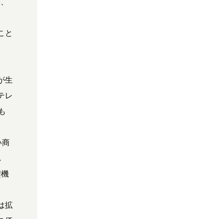
降、
こと
が生
テレ
も
い商
し
契機
は拡