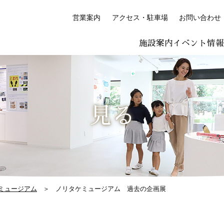
営業案内
アクセス・駐車場
お問い合わせ
施設案内
イベント情
LISH
简体中文 (PDF:2.7MB)
한국어 (PDF:609KB)
ภาษาไทย (PD
絵付け体験コーナー
プレミアム絵付け体験
見る
ミュージアム
ノリタケミュージアム 過去の企画展