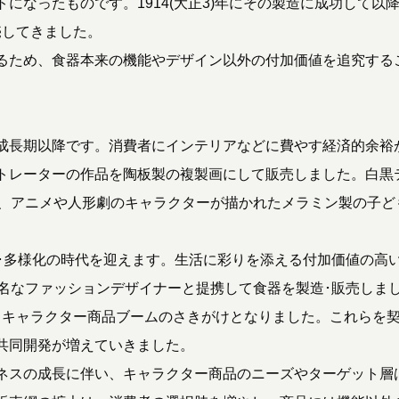
になったものです。1914(大正3)年にその製造に成功して以
売してきました。
るため、食器本来の機能やデザイン以外の付加価値を追究する
成長期以降です。消費者にインテリアなどに費やす経済的余裕
トレーターの作品を陶板製の複製画にして販売しました。白黒
は、アニメや人形劇のキャラクターが描かれたメラミン製の子ど
化･多様化の時代を迎えます。生活に彩りを添える付加価値の高
著名なファッションデザイナーと提携して食器を製造･販売しま
･キャラクター商品ブームのさきがけとなりました。これらを
共同開発が増えていきました。
ネスの成長に伴い、キャラクター商品のニーズやターゲット層