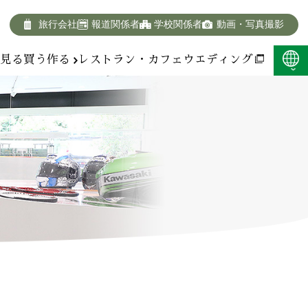
旅行会社
報道関係者
学校関係者
動画・写真撮影
報
見る
買う
作る
レストラン・カフェ
ウエディング
F:400KB)