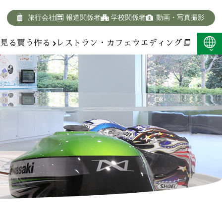
旅行会社
報道関係者
学校関係者
動画・写真撮影
報
見る
買う
作る
レストラン・カフェ
ウエディング
F:400KB)