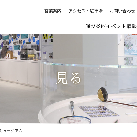
営業案内
アクセス・駐車場
お問い合わせ
施設案内
イベント情
LISH
简体中文 (PDF:2.7MB)
한국어 (PDF:609KB)
ภาษาไทย (PD
絵付け体験コーナー
プレミアム絵付け体験
見る
ミュージアム