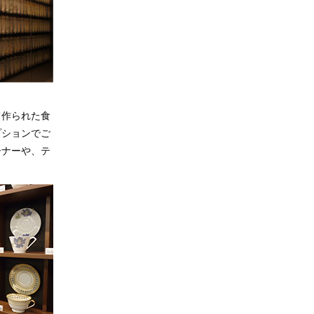
て作られた食
プションでご
ーナーや、テ