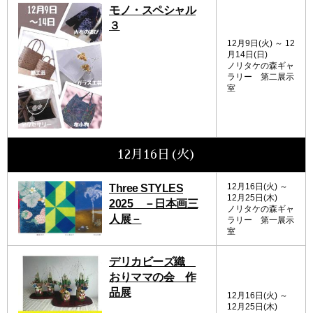
モノ・スペシャル
３
12月9日(火) ～ 12
月14日(日)
ノリタケの森ギャ
ラリー 第二展示
室
12月16日(火)
12月16日(火) ～
Three STYLES
12月25日(木)
2025 －日本画三
ノリタケの森ギャ
人展－
ラリー 第一展示
室
デリカビーズ織
おりママの会 作
品展
12月16日(火) ～
12月25日(木)