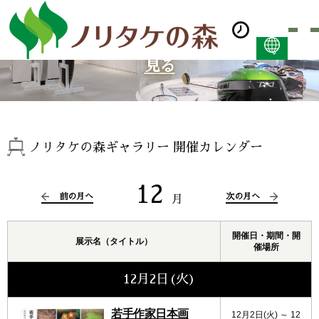
見る
日本語
ENGLISH
简体中文 (PDF:2.7MB)
한국어 (PDF:609KB)
ノリタケの森ギャラリー 開催カレンダー
ภาษาไทย (PDF:400KB)
12
前の月へ
次の月へ
月
開催日・期間・開
展示名（タイトル）
催場所
12月2日(火)
若手作家日本画
12月2日(火) ～ 12