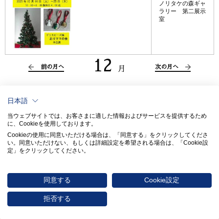
ノリタケの森ギャ
ラリー 第二展示
室
12
前の月へ
次の月へ
月
日本語
当ウェブサイトでは、お客さまに適した情報およびサービスを提供するため
に、Cookieを使用しております。
Cookieの使用に同意いただける場合は、「同意する」をクリックしてくださ
い。​同意いただけない、もしくは詳細設定を希望される場合は、「Cookie設
定」をクリックしてください。​
同意する
Cookie設定
〒451-8501 愛知県名古屋市西区則武新町3-1-36
0570-017114
拒否する
© 2026 NORITAKE CO., LIMITED