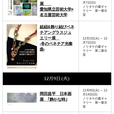
月7日(日)
展
ノリタケの森ギャ
愛知県立芸術大学×
ラリー 第一展示
名古屋芸術大学
室
組紐&飾り結びベネ
チアングラスジュ
エリー展
12月2日(火) ～ 12
月7日(日)
-冬のベネチア光奏
ノリタケの森ギャ
曲-
ラリー 第二展示
室
12月9日(火)
12月9日(火) ～ 12
岡田昌平 日本画
月14日(日)
ノリタケの森ギャ
展 ｢静かな時｣
ラリー 第一展示
室