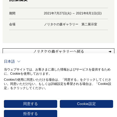
期間
2021年7月27日(火) ～ 2021年8月1日(日)
会場
ノリタケの森ギャラリー 第二展示室
ノリタケの森ギャラリーへ戻る
日本語
当ウェブサイトでは、お客さまに適した情報およびサービスを提供するため
に、Cookieを使用しております。
Cookieの使用に同意いただける場合は、「同意する」をクリックしてくださ
い。​同意いただけない、もしくは詳細設定を希望される場合は、「Cookie設
定」をクリックしてください。​
同意する
Cookie設定
〒451-8501 愛知県名古屋市西区則武新町3-1-36
0570-017114
拒否する