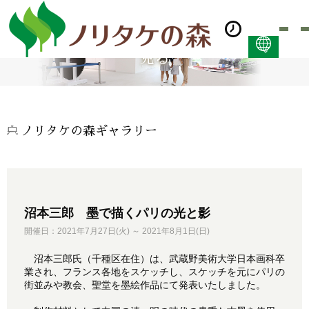
見る
日本語
ENGLISH
简体中文 (PDF:2.7MB)
한국어 (PDF:609KB)
ノリタケの森ギャラリー
ภาษาไทย (PDF:400KB)
沼本三郎 墨で描くパリの光と影
開催日：2021年7月27日(火) ～ 2021年8月1日(日)
沼本三郎氏（千種区在住）は、武蔵野美術大学日本画科卒
業され、フランス各地をスケッチし、スケッチを元にパリの
街並みや教会、聖堂を墨絵作品にて発表いたしました。