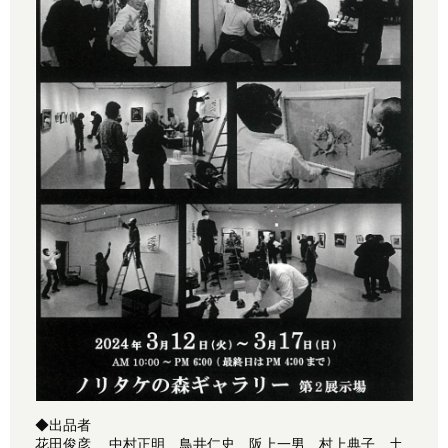
◆出品者
花田俊彦 中村正明 鳥井仁史 阪上一男 村上典子 土