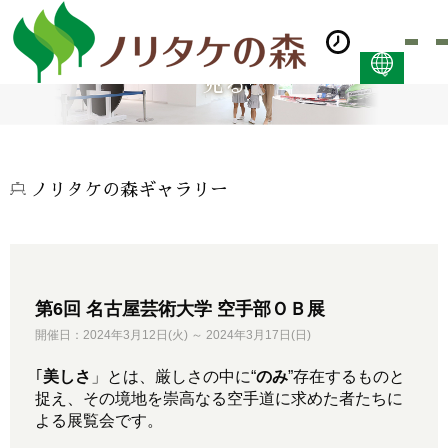
見る
日本語
ENGLISH
简体中文 (PDF:2.7MB)
한국어 (PDF:609KB)
ノリタケの森ギャラリー
ภาษาไทย (PDF:400KB)
第6回 名古屋芸術大学 空手部ＯＢ展
開催日：2024年3月12日(火) ～ 2024年3月17日(日)
｢
美しさ
」とは、厳しさの中に“
のみ
”存在するものと
捉え、その境地を崇高なる空手道に求めた者たちに
よる展覧会です。