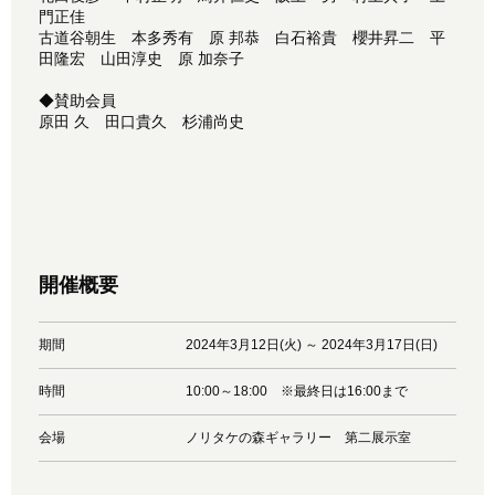
門正佳
古道谷朝生 本多秀有 原 邦恭 白石裕貴 櫻井昇二 平
田隆宏 山田淳史 原 加奈子
◆賛助会員
原田 久 田口貴久 杉浦尚史
開催概要
期間
2024年3月12日(火) ～ 2024年3月17日(日)
時間
10:00～18:00 ※最終日は16:00まで
会場
ノリタケの森ギャラリー 第二展示室