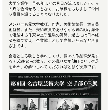
大学卒業後、早40年ほどの月日が流れましたが、そ
の
絆
は色褪せることなく、お陰様をもちまして今回
６度目を迎えることとなりました。
メンバー
も元大学教授、作家、美術館館長、舞台美
術監督。また、美術教員でありながら裏の顔は海外
で活躍する作家や空手道場の師範。
過去には日本経
済を陰で支え、企業戦士として光輝いた者などさま
ざまです。
会場ところ狭しと暴れまくり、個々の作品群が発す
る≪必殺技≫の数々。その織りなす｢
綾
｣にどうぞ足
を止め、心酔いしれてくださればと願う次第です。