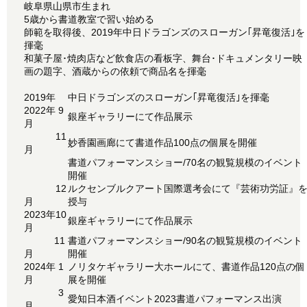
岐阜県山県市生まれ
5歳から書道教室で習い始める
師範を取得後、2019年中日ドラゴンズのスローガン｢昇竜復活｣を
揮毫
和菓子屋･焼肉店など飲食店の看板字、舞台･ドキュメンタリー映
画の題字、酒蔵からの依頼で商品名を揮毫
2019年
中日ドラゴンズのスローガン｢昇竜復活｣を揮毫⠀
2022年 9
銀座ギャラリーにて作品展示
月
11
妙香園画廊にて書道作品100点の個展を開催
月
書道パフォーマンスショー/70名の観覧規模のイベント
開催
12
ルクセンブルクアート国際選考会にて『芸術功労証』
月
授与⠀
2023年10
銀座ギャラリーにて作品展示⠀
月
11
書道パフォーマンスショー/90名の観覧規模のイベント
月
開催
2024年 1
ノリタケギャラリー大ホールにて、書道作品120点の個
月
展を開催⠀
3
愛知日本酒イベント2023書道パフォーマンス出演⠀
月