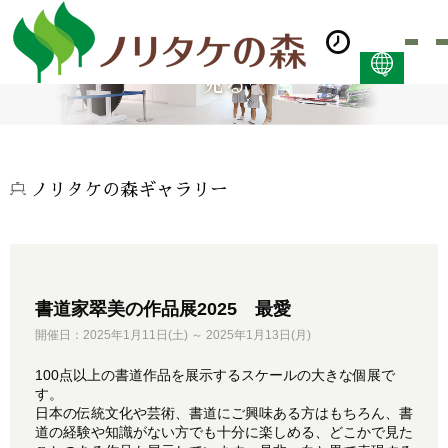
見る
日本語
ENGLISH
简体中文 (PDF:2.7MB)
한국어 (PDF:609KB)
ノリタケの森ギャラリー
ภาษาไทย (PDF:400KB)
書道家翠美の作品展2025 最愛
開催日：2025年1月11日(土) ～ 2025年1月13日(月)
100点以上の書道作品を展示するスケールの大きな個展で
す。
日本の伝統文化や芸術、書道にご興味ある方はもちろん、書
道の経験や知識がない方でも十分に楽しめる、どこかで見た