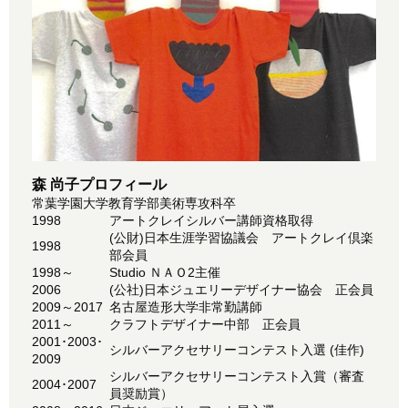
森 尚子プロフィール
常葉学園大学教育学部美術専攻科卒
1998
アートクレイシルバー講師資格取得
(公財)日本生涯学習協議会 アートクレイ倶楽
1998
部会員
1998～
Studio ＮＡＯ2主催
2006
(公社)日本ジュエリーデザイナー協会 正会員
2009～2017
名古屋造形大学非常勤講師
2011～
クラフトデザイナー中部 正会員
2001･2003･
シルバーアクセサリーコンテスト入選 (佳作)
2009
シルバーアクセサリーコンテスト入賞（審査
2004･2007
員奨励賞）