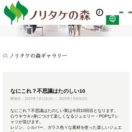
見る
日本語
ENGLISH
简体中文 (PDF:2.7MB)
한국어 (PDF:609KB)
ノリタケの森ギャラリー
ภาษาไทย (PDF:400KB)
なにこれ？不思議はたのしい10
開催日：2025年7月1日(火) ～ 2025年7月6日(日)
なにこれ？不思議はたのしい展は今回10回目となります。
心ウキウキ♪身につけて楽しくなるジュエリー・POPなTシ
ャツが並びます。
レジン、シルバー、ガラス色々な素材を使った楽しいジュエ