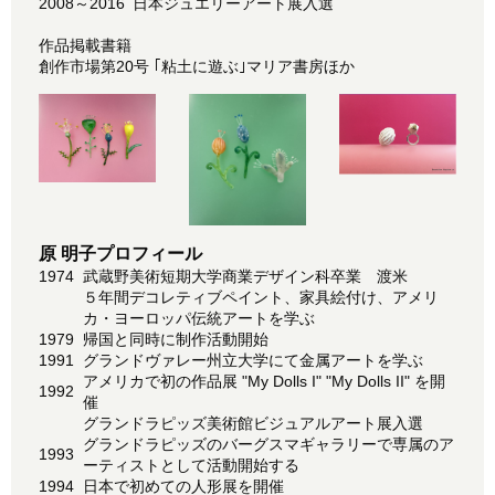
2008～2016
日本ジュエリーアート展入選
作品掲載書籍
創作市場第20号 ｢粘土に遊ぶ｣マリア書房ほか
原 明子プロフィール
1974
武蔵野美術短期大学商業デザイン科卒業 渡米
５年間デコレティブペイント、家具絵付け、アメリ
カ・ヨーロッパ伝統アートを学ぶ
1979
帰国と同時に制作活動開始
1991
グランドヴァレー州立大学にて金属アートを学ぶ
アメリカで初の作品展 "My Dolls I" "My Dolls II" を開
1992
催
グランドラピッズ美術館ビジュアルアート展入選
グランドラピッズのバーグスマギャラリーで専属のア
1993
ーティストとして活動開始する
1994
日本で初めての人形展を開催