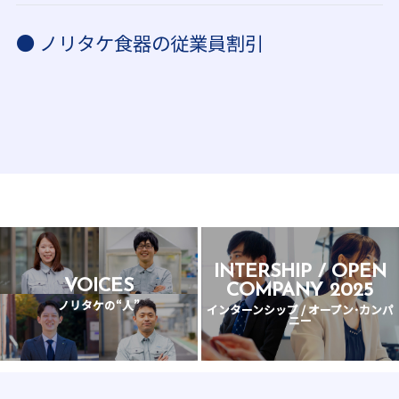
● ノリタケ食器の従業員割引
INTERSHIP / OPEN
VOICES
COMPANY 2025
ノリタケの“人”
インターンシップ / オープン･カンパ
ニー