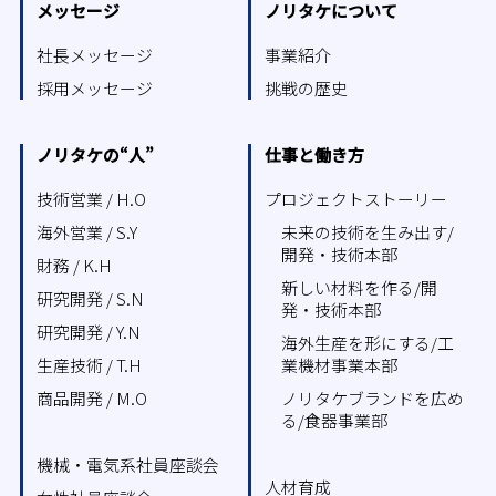
メッセージ
ノリタケについて
社長メッセージ
事業紹介
採用メッセージ
挑戦の歴史
ノリタケの“人”
仕事と働き方
技術営業 / H.O
プロジェクトストーリー
海外営業 / S.Y
未来の技術を生み出す/
開発・技術本部
財務 / K.H
新しい材料を作る/開
研究開発 / S.N
発・技術本部
研究開発 / Y.N
海外生産を形にする/工
生産技術 / T.H
業機材事業本部
商品開発 / M.O
ノリタケブランドを広め
る/食器事業部
機械・電気系社員座談会
人材育成