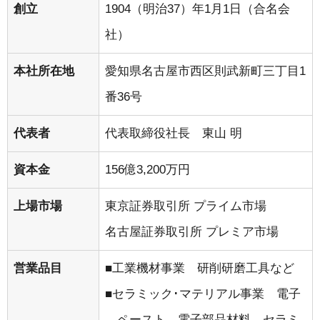
創立
1904（明治37）年1月1日（合名会
社）
本社所在地
愛知県名古屋市西区則武新町三丁目1
番36号
代表者
代表取締役社長 東山 明
資本金
156億3,200万円
上場市場
東京証券取引所 プライム市場
名古屋証券取引所 プレミア市場
営業品目
工業機材事業 研削研磨工具など
セラミック･マテリアル事業 電子
ペースト、電子部品材料、セラミ