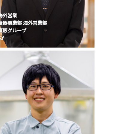
海外営業
食器事業部 海外営業部
直販グループ
.Y