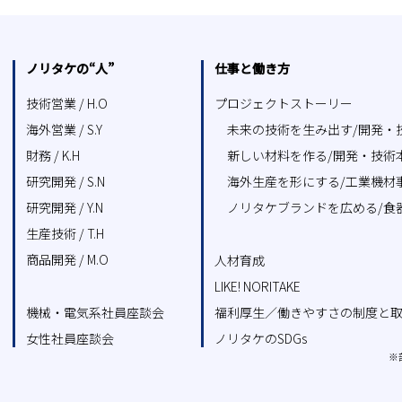
ノリタケの“人”
仕事と働き方
技術営業 / H.O
プロジェクトストーリー
海外営業 / S.Y
未来の技術を生み出す/開発・
財務 / K.H
新しい材料を作る/開発・技術
研究開発 / S.N
海外生産を形にする/工業機材
研究開発 / Y.N
ノリタケブランドを広める/食
生産技術 / T.H
商品開発 / M.O
人材育成
LIKE! NORITAKE
機械・電気系社員座談会
福利厚生／働きやすさの制度と
女性社員座談会
ノリタケのSDGs
※