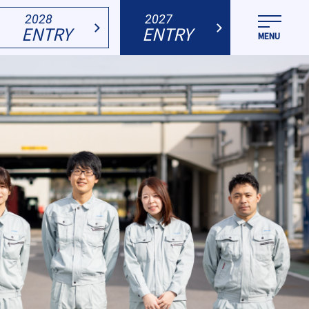
2028
2027
ENTRY
ENTRY