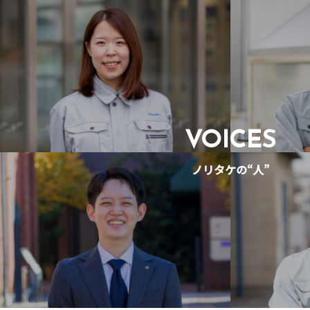
VOICES
ノリタケの“人”