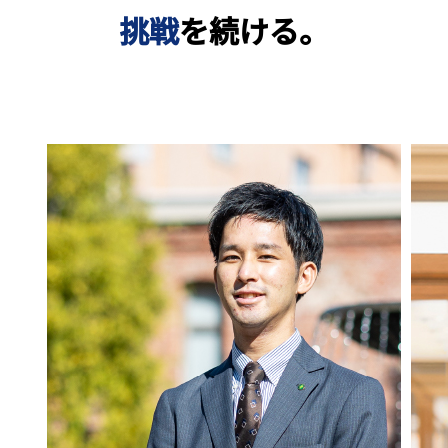
挑戦
を続ける。