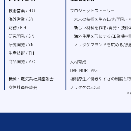
技術営業 / H.O
プロジェクトストーリー
海外営業 / S.Y
未来の技術を生み出す/開発・
財務 / K.H
新しい材料を作る/開発・技術
研究開発 / S.N
海外生産を形にする/工業機材
研究開発 / Y.N
ノリタケブランドを広める/食
生産技術 / T.H
商品開発 / M.O
人材育成
LIKE! NORITAKE
機械・電気系社員座談会
福利厚生／働きやすさの制度と
女性社員座談会
ノリタケのSDGs
※