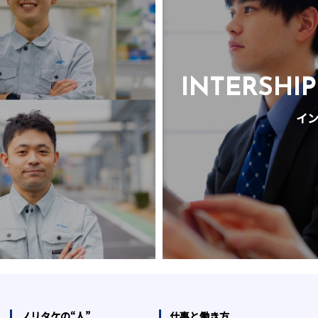
INTERSHIP
イン
ノリタケの“人”
仕事と働き方