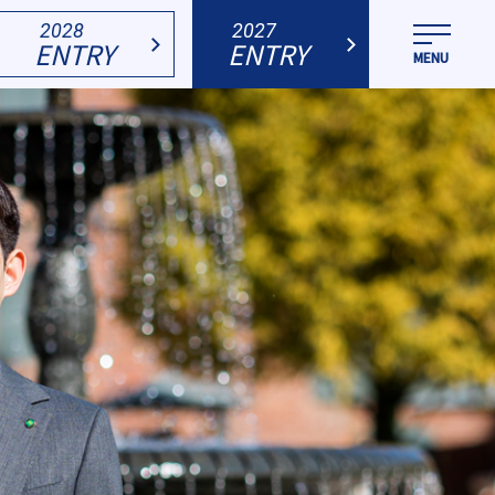
2028
2027
ENTRY
ENTRY