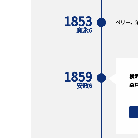
1853
ペリー、
寛永6
1859
横
安政6
森