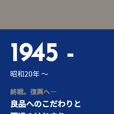
1945 -
昭和20年 ～
終戦。復興へ―
良品へのこだわりと