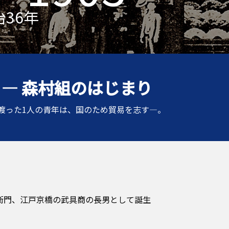
治36年
 ― 森村組のはじまり
渡った1人の青年は、国のため貿易を志す―。
衛門、江戸京橋の武具商の長男として誕生