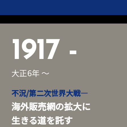
1917 -
大正6年 ～
不況/第二次世界大戦―
海外販売網の拡大に
生きる道を託す