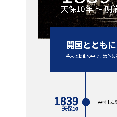
天保10年 ～ 明
開国とともに
幕末の動乱の中で、海外に
1839
森村市左
天保10