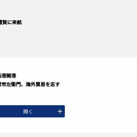
浦賀に来航
浜港開港
村市左衛門、海外貿易を志す