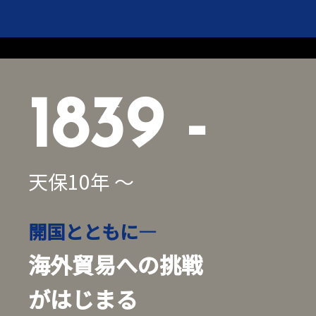
1839 -
天保10年 ～
開国とともに―
海外貿易への挑戦
がはじまる