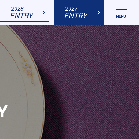
2028
2027
ENTRY
ENTRY
Y