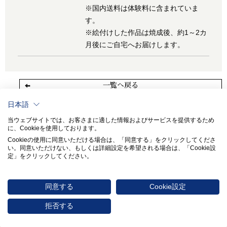
※国内送料は体験料に含まれていま
す。
※絵付けした作品は焼成後、約1～2カ
月後にご自宅へお届けします。
一覧へ戻る
日本語
当ウェブサイトでは、お客さまに適した情報およびサービスを提供するため
に、Cookieを使用しております。
Cookieの使用に同意いただける場合は、「同意する」をクリックしてくださ
い。​同意いただけない、もしくは詳細設定を希望される場合は、「Cookie設
定」をクリックしてください。​
同意する
Cookie設定
〒451-8501 愛知県名古屋市西区則武新町3-1-36
0570-017114
拒否する
© 2026 NORITAKE CO., LIMITED