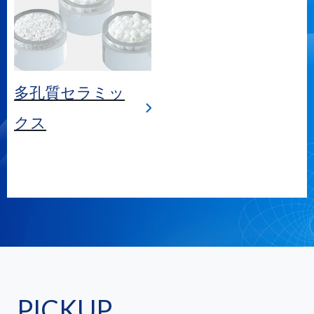
多孔質セラミッ
クス
PICKUP