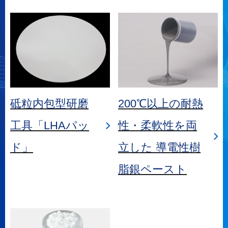
砥粒内包型研磨
200℃以上の耐熱
工具「LHAパッ
性・柔軟性を両
ド」
立した 導電性樹
脂銀ペースト