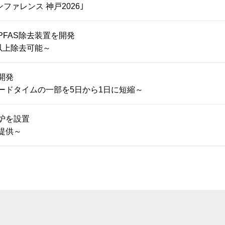
ファレンス 神戸2026｣
FAS除去装置を開発
%以上除去可能～
開発
ードタイムの一部を5日から1日に短縮～
炉を設置
提供～