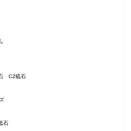
ん
石 CZ砥石
ズ
砥石