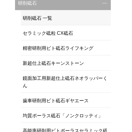
研削砥石
研削砥石 一覧
セラミック砥粒 CX砥石
精密研削用ビト砥石ライフキング
新超仕上砥石キーンストーン
鏡面加工用新超仕上砥石ネオラッパーく
ん
歯車研削用ビト砥石ギヤエース
均質ポーラス砥石「ノンクロッティ」
高能率研削用ビトポーラスセラミック砥