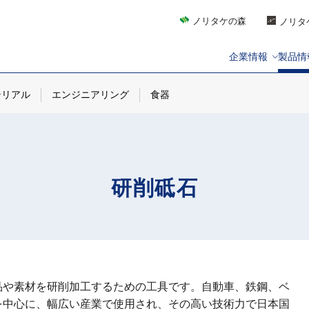
ノリタケの森
ノリタ
企業情報
製品情
テリアル
エンジニアリング
食器
研削砥石
品や素材を研削加工するための工具です。自動車、鉄鋼、ベ
を中心に、幅広い産業で使用され、その高い技術力で日本国