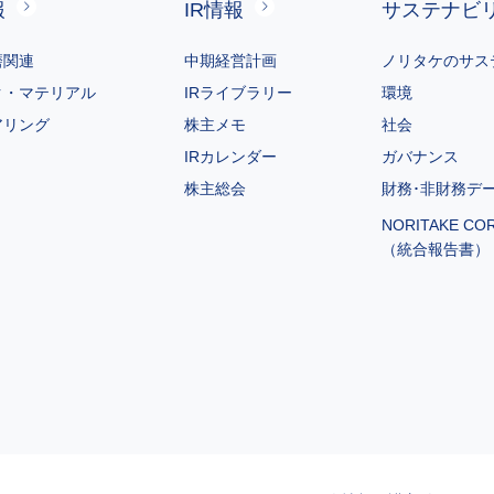
報
IR情報
サステナビ
磨関連
中期経営計画
ノリタケのサス
ク・マテリアル
IRライブラリー
環境
アリング
株主メモ
社会
IRカレンダー
ガバナンス
株主総会
財務･非財務デ
NORITAKE CO
（統合報告書）