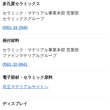
個人情報の利用目的
多孔質セラミックス
お客様からご注文いただいた製品・商品・サー
セラミック・マテリアル事業本部 営業部
セラミックスグループ
ビス（メンテナンス、アフターサービス含む、
以下同じ）の提供をするため
0561-34-2940
製品・商品、事業活動等に関する資料、カタロ
グを送付するため
画付材料
ダイレクトメール、電子メール（メールマガジ
セラミック・マテリアル事業本部 営業部
ン含む）等により製品・商品やサービスに関す
ファインマテリアルグループ
る情報、各イベントの情報をご案内するため
0561-32-8941
お客様から製品・商品やサービスに活用するた
めのご意見をいただくため
電子部材・セラミック原料
ご本人様からのご質問、ご意見・ご要望に対応
させていただくため
共立マテリアルサイトへ
お客様に製品・商品の販売、サービスの提供に
関するご連絡をとらせていただくため
ディスプレイ
お取引先様との業務上の連絡のため