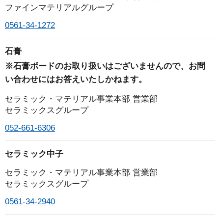
たします。また取得した個人情報については、違法
ファインマテリアルグループ
または不当な行為を助長し、または誘発するおそれ
0561-34-1272
がある方法により利用することはありません。
３．個人情報の利用目的に関して
石膏
ノリタケグループは、お客様、お取引先様及び採
※石膏ボードのお取り扱いはございませんので、お問
用応募者様等（以下総称して「ご本人様」といい
い合わせにはお答えいたしかねます。
ます）からご提供いただく個人情報の利用目的を
セラミック・マテリアル事業本部 営業部
あらかじめホームページにおいて公表し明らかに
セラミックスグループ
するとともに、書面やウェブサイトの画面等でご
052-661-6306
本人様から個人情報をご提供いただく場合はいず
れかの利用目的を明示し、この利用目的の範囲内
セラミック中子
において個人情報の取り扱いを行います。
ノリタケグループは、変更前の利用目的と関連性
セラミック・マテリアル事業本部 営業部
を有する合理的な範囲内において下記の利用目的
セラミックスグループ
を変更する場合は、変更後の利用目的を公表し明
0561-34-2940
らかにいたします。