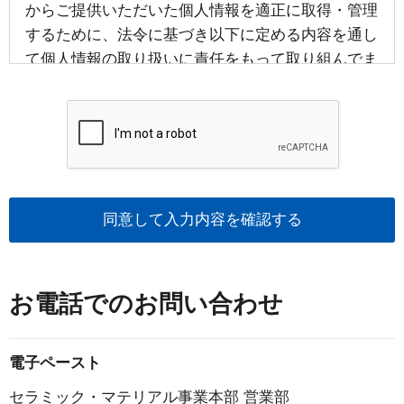
からご提供いただいた個人情報を適正に取得・管理
するために、法令に基づき以下に定める内容を通し
て個人情報の取り扱いに責任をもって取り組んでま
いります。
■ご本人様の個人情報の取扱いについて
１．個人情報とは
個人情報とは、お名前、ご住所、生年月日、性別、
お電話番号、電子メールアドレス等の特定の個人を
識別できるものとして法令に定義されているもの及
び個人識別符号を含むものをいいます。
２．個人情報の取得及び利用に関して
お電話でのお問い合わせ
ノリタケグループは、偽りその他不正の手段によら
ず、利用目的を明らかにするとともに、ご本人様の
電子ペースト
意思に基づくご提供を原則として個人情報を取得い
セラミック・マテリアル事業本部 営業部