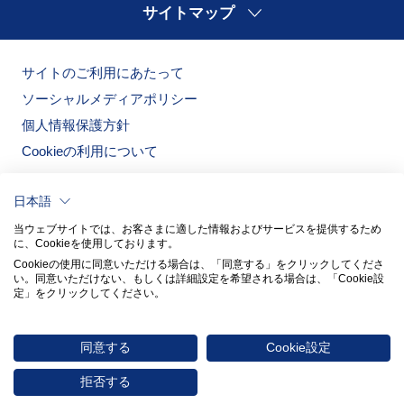
サイトマップ
ご本人様の同意をいただいた場合
利用目的の範囲内において共同利用する場合
サイトのご利用にあたって
利用目的の達成に必要な範囲内において業務委託
ソーシャルメディアポリシー
先に提供する場合
法令に基づく場合
個人情報保護方針
Cookieの利用について
５．個人情報の共同利用に関して
ノリタケグループは、下記の内容において、ご本人
日本語
様からご提供いただいた個人情報の全ての項目を、
当ウェブサイトでは、お客さまに適した情報およびサービスを提供するため
上記の利用目的の達成に必要かつ最小限の範囲にお
に、Cookieを使用しております。
いて共同利用する場合があります。
Cookieの使用に同意いただける場合は、「同意する」をクリックしてくださ
い。​同意いただけない、もしくは詳細設定を希望される場合は、「Cookie設
共同利用の範囲
定」をクリックしてください。​
ノリタケの森
ノリタケ食器公式オンラインショップ
国内のノリタケグループ各社（
グループ会社一覧
を
同意する
Cookie設定
ご参照ください）
© 2026 NORITAKE CO., LIMITED
当該個人情報の管理責任者
拒否する