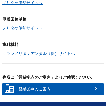
ノリタケグループのウェブページのコンテンツ
ノリタケ伊勢サイトへ
の改善及び利用状況の調査・分析等のため
「４．個人情報の第三者提供に関して」で定め
厚膜回路基板
る範囲で第三者に提供するため
その他上記に付随または関連する業務のため
ノリタケ伊勢サイトへ
ノリタケグループの採用活動に使用するため
のいずれかの目的の範囲内で利用させていただきま
歯科材料
す。
クラレノリタケデンタル（株）サイトへ
なお、ご本人様から個人情報をご提供いただく書面
やウェブサイトの画面等において、特に利用目的を
定め記載している場合は、その利用目的を含みま
す。
住所は「営業拠点のご案内」よりご確認ください。
４．個人情報の第三者提供に関して
営業拠点のご案内
ノリタケグループは、次のいずれかに該当する場合
を除き、ご本人様からご提供いただいた個人情報を
如何なる第三者にも開示、提供いたしません。