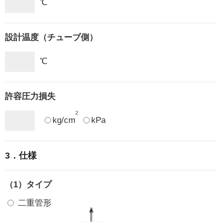
℃
設計温度（チューブ側）
℃
許容圧力損失
2
kg/cm
kPa
3．仕様
（1）タイプ
二重管形