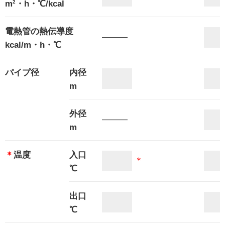
m
2
・h・℃/kcal
電熱管の熱伝導度
―――
kcal/m・h・℃
パイプ径
内径
m
外径
―――
m
＊
温度
入口
＊
℃
出口
℃