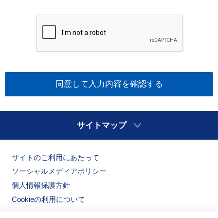
いります。
■ご本人様の個人情報の取扱いについて
１．個人情報とは
個人情報とは、お名前、ご住所、生年月日、性別、
お電話番号、電子メールアドレス等の特定の個人を
識別できるものとして法令に定義されているもの及
び個人識別符号を含むものをいいます。
２．個人情報の取得及び利用に関して
サイトマップ
ノリタケグループは、偽りその他不正の手段によら
ず、利用目的を明らかにするとともに、ご本人様の
サイトのご利用にあたって
意思に基づくご提供を原則として個人情報を取得い
ソーシャルメディアポリシー
たします。また取得した個人情報については、違法
個人情報保護方針
または不当な行為を助長し、または誘発するおそれ
Cookieの利用について
がある方法により利用することはありません。