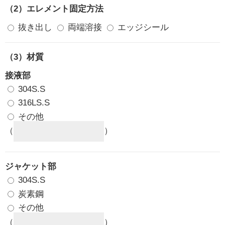
（2）エレメント固定方法
抜き出し
両端溶接
エッジシール
（3）材質
接液部
304S.S
316LS.S
その他
（
）
ジャケット部
304S.S
炭素鋼
その他
（
）