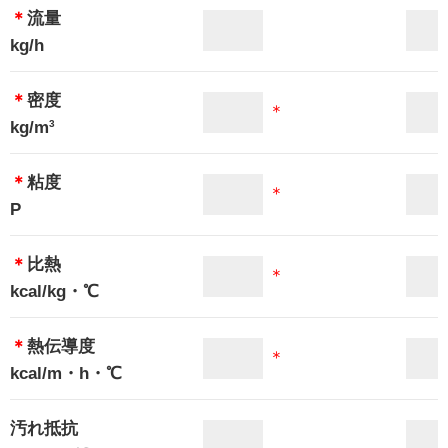
＊
流量
kg/h
＊
密度
＊
kg/m
3
＊
粘度
＊
P
＊
比熱
＊
kcal/kg・℃
＊
熱伝導度
＊
kcal/m・h・℃
汚れ抵抗