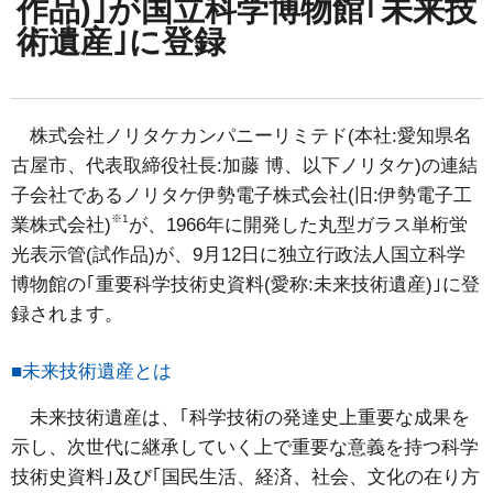
作品)｣が国立科学博物館｢未来技
術遺産｣に登録
株式会社ノリタケカンパニーリミテド(本社:愛知県名
古屋市、代表取締役社長:加藤 博、以下ノリタケ)の連結
子会社であるノリタケ伊勢電子株式会社(旧:伊勢電子工
※1
業株式会社)
が、1966年に開発した丸型ガラス単桁蛍
光表示管(試作品)が、9月12日に独立行政法人国立科学
博物館の｢重要科学技術史資料(愛称:未来技術遺産)｣に登
録されます。
■未来技術遺産とは
未来技術遺産は、｢科学技術の発達史上重要な成果を
示し、次世代に継承していく上で重要な意義を持つ科学
技術史資料｣及び｢国民生活、経済、社会、文化の在り方