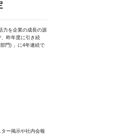
定
の活力を企業の成長の源
び、昨年度に引き続
部門) 」に4年連続で
スター掲示や社内会報