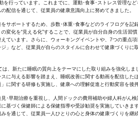
動を行っています。これまでに、運動･食事･ストレス管理な
ムの配信を通じて、従業員の健康意識向上に努めてきました。
善をサポートするため、歩数･体重･食事などのライフログを記
の変化を“見える化”することで、従業員が自分自身の生活習
整えています。さらに、ウォーキングイベントや、7つの重点項
ンジ」など、従業員が自らのスタイルに合わせて健康づくりに
けては、新たに睡眠の質向上をテーマにした取り組みを強化しま
ンスに与える影響を踏まえ、睡眠改善に関する動画を配信した
題」に関する研修も実施し、健康への理解促進と行動変容を後
発見･早期治療を重視し、人間ドックの費用補助や婦人科がん検
果に基づく保健師による保健指導や受診勧奨を実施していきま
組みを通じて、従業員一人ひとりの心と身体の健康づくりを継