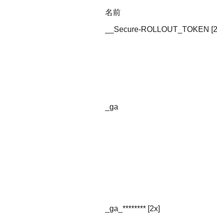
名前
__Secure-ROLLOUT_TOKEN [2
_ga
_ga_******** [2x]