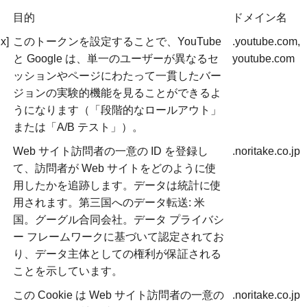
目的
ドメイン名
x]
このトークンを設定することで、YouTube
.youtube.com,
と Google は、単一のユーザーが異なるセ
youtube.com
ッションやページにわたって一貫したバー
ジョンの実験的機能を見ることができるよ
うになります（「段階的なロールアウト」
または「A/B テスト」）。
Web サイト訪問者の一意の ID を登録し
.noritake.co.jp
て、訪問者が Web サイトをどのように使
用したかを追跡します。データは統計に使
用されます。第三国へのデータ転送: 米
国。グーグル合同会社。データ プライバシ
ー フレームワークに基づいて認定されてお
り、データ主体としての権利が保証される
ことを示しています。
この Cookie は Web サイト訪問者の一意の
.noritake.co.jp