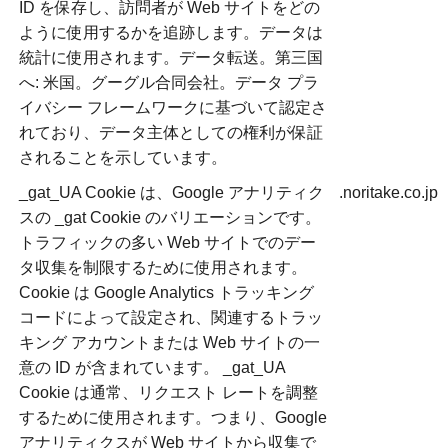
ID を保存し、訪問者が Web サイトをどの
ように使用するかを追跡します。データは
統計に使用されます。データ転送。第三国
へ: 米国。グーグル合同会社。データ プラ
イバシー フレームワークに基づいて認定さ
れており、データ主体としての権利が保証
されることを示しています。
_gat_UA Cookie は、Google アナリティク
.noritake.co.jp
スの _gat Cookie のバリエーションです。
トラフィックの多い Web サイトでのデー
タ収集を制限するために使用されます。
Cookie は Google Analytics トラッキング
コードによって設定され、関連するトラッ
キング アカウントまたは Web サイトの一
意の ID が含まれています。 _gat_UA
Cookie は通常、リクエスト レートを調整
するために使用されます。つまり、Google
アナリティクスが Web サイトから収集で