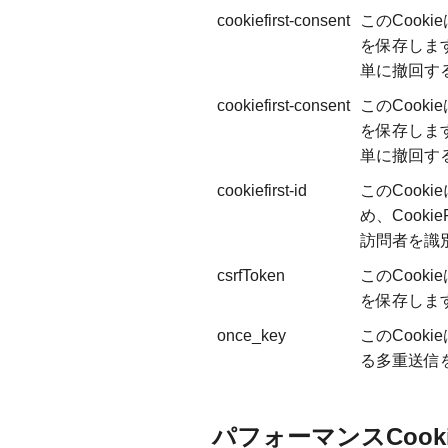
cookiefirst-consent
このCooki
を保存しま
単に撤回す
cookiefirst-consent
このCooki
を保存しま
単に撤回す
cookiefirst-id
このCook
め、Cooki
訪問者を識
csrfToken
このCook
を保存しま
once_key
このCook
る多重送信
パフォーマンスCooki