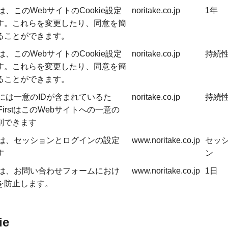
eは、このWebサイトのCookie設定
noritake.co.jp
1年
す。これらを変更したり、同意を簡
ることができます。
eは、このWebサイトのCookie設定
noritake.co.jp
持続
す。これらを変更したり、同意を簡
ることができます。
ieには一意のIDが含まれているた
noritake.co.jp
持続
eFirstはこのWebサイトへの一意の
別できます
ieは、セッションとログインの設定
www.noritake.co.jp
セッ
す
ン
ieは、お問い合わせフォームにおけ
www.noritake.co.jp
1日
を防止します。
e