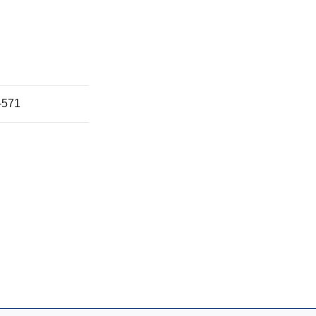
するとともに、
た取得した個人
-571
ある方法により
して「ご本人
ームページにお
様から個人情報
囲内において個
において下記の
す。