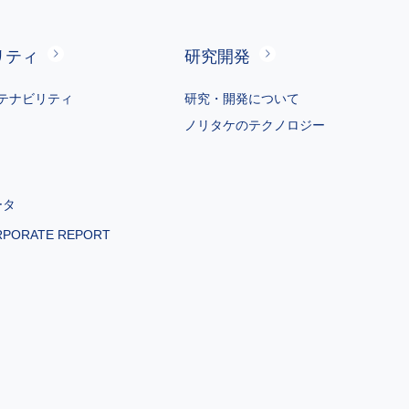
リティ
研究開発
ターサービス含
テナビリティ
研究・開発について
品やサービスに
ノリタケのテクノロジー
ータ
ただくため
RPORATE REPORT
・分析等のため
ため
において、特に