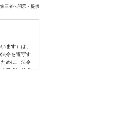
第三者へ開示・提供
いいます）は、
の法令を遵守す
るために、法令
組んでまいりま
アドレス等の特
号を含むものを