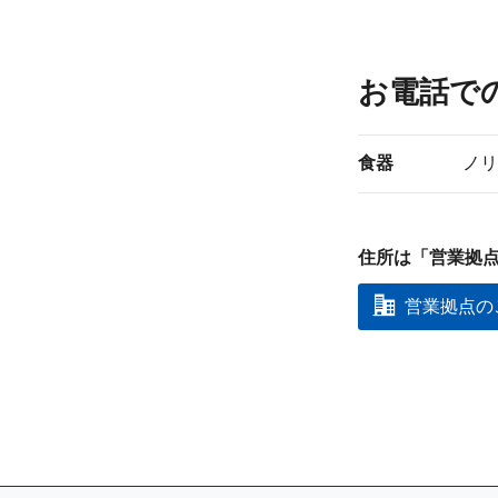
いいます。
２．個人情
お電話で
ノリタケグル
ご本人様の意
食器
ノリ
情報について
利用すること
住所は「営業拠
３．個人情
営業拠点の
ノリタケグ
様」といい
いて公表し
をご提供い
人情報の取
ノリタケグ
利用目的を