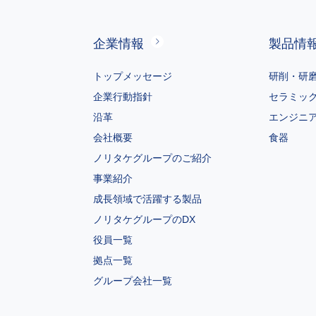
個人情報の利
企業情報
製品情
お客様から
む、以下同
トップメッセージ
研削・研
製品・商品
企業行動指針
ダイレクト
セラミッ
関する情報
沿革
エンジニ
お客様から
会社概要
食器
ご本人様か
ノリタケグループのご紹介
お客様に製
事業紹介
お取引先様
成長領域で活躍する製品
ノリタケグ
ノリタケグループのDX
「４．個人
その他上
役員一覧
ノリタケ
拠点一覧
グループ会社一覧
のいずれかの
なお、ご本人