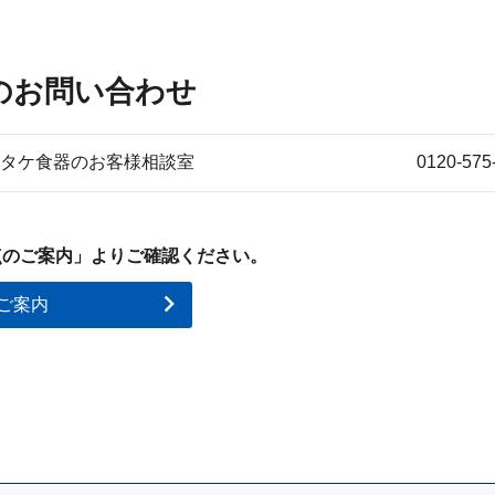
報の取得及び利用に関して
のお問い合わせ
ープは、偽りその他不正の手段によらず、利用目的を明らかに
思に基づくご提供を原則として個人情報を取得いたします。ま
タケ食器のお客様相談室
0120-575
は、違法または不当な行為を助長し、または誘発するおそれが
はありません。
点のご案内」よりご確認ください。
報の利用目的に関して
ご案内
ループは、お客様、お取引先様及び採用応募者様等（以下総称
ます）からご提供いただく個人情報の利用目的をあらかじめホ
明らかにするとともに、書面やウェブサイトの画面等でご本人
ただく場合はいずれかの利用目的を明示し、この利用目的の範
り扱いを行います。
ループは、変更前の利用目的と関連性を有する合理的な範囲内
変更する場合は、変更後の利用目的を公表し明らかにいたしま