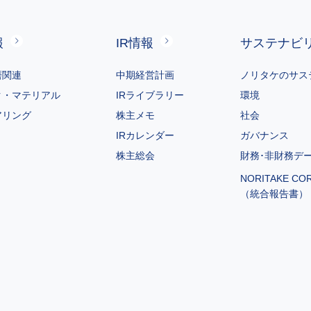
用目的
報
IR情報
サステナビ
ご注文いただいた製品・商品・サービス（メンテナンス、アフ
じ）の提供をするため
磨関連
中期経営計画
ノリタケのサス
、事業活動等に関する資料、カタログを送付するため
メール、電子メール（メールマガジン含む）等により製品・商
ク・マテリアル
IRライブラリー
環境
、各イベントの情報をご案内するため
アリング
株主メモ
社会
製品・商品やサービスに活用するためのご意見をいただくため
IRカレンダー
ガバナンス
らのご質問、ご意見・ご要望に対応させていただくため
株主総会
財務･非財務デ
品・商品の販売、サービスの提供に関するご連絡をとらせてい
NORITAKE CO
との業務上の連絡のため
（統合報告書）
ループのウェブページのコンテンツの改善及び利用状況の調査
情報の第三者提供に関して」で定める範囲で第三者に提供する
記に付随または関連する業務のため
グループの採用活動に使用するため
目的の範囲内で利用させていただきます。
様から個人情報をご提供いただく書面やウェブサイトの画面等