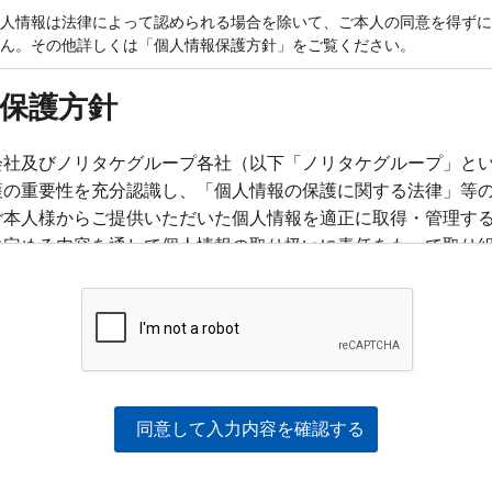
人情報は法律によって認められる場合を除いて、ご本人の同意を得ずに
ん。その他詳しくは「個人情報保護方針」をご覧ください。
保護方針
会社及びノリタケグループ各社（以下「ノリタケグループ」と
護の重要性を充分認識し、「個人情報の保護に関する法律」等
ご本人様からご提供いただいた個人情報を適正に取得・管理す
に定める内容を通して個人情報の取り扱いに責任をもって取り
の個人情報の取扱いについて
報とは
、お名前、ご住所、生年月日、性別、お電話番号、電子メール
別できるものとして法令に定義されているもの及び個人識別符