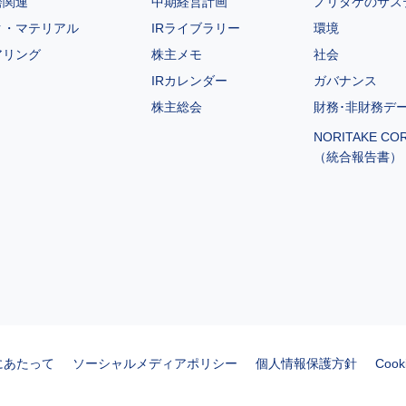
磨関連
中期経営計画
ノリタケのサス
ク・マテリアル
IRライブラリー
環境
アリング
株主メモ
社会
IRカレンダー
ガバナンス
株主総会
財務･非財務デ
NORITAKE CO
（統合報告書）
にあたって
ソーシャルメディアポリシー
個人情報保護方針
Coo