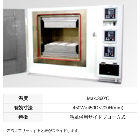
温度
Max.360℃
有効寸法
450W×450D×200H(mm)
特徴
熱風併用サイドブロー方式
※左右にフリックすると表がスライドします