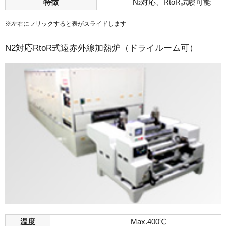
特徴
N
対応、RtoR試験可能
2
※左右にフリックすると表がスライドします
N2対応RtoR式遠赤外線加熱炉（ドライルーム可）
温度
Max.400℃