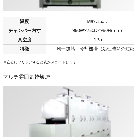
温度
Max.150℃
チャンバー内寸
950W×750D×950H(mm)
真空度
1Pa
特徴
均一加熱、冷却機構（処理時間の短縮
※左右にフリックすると表がスライドします
マルチ雰囲気乾燥炉