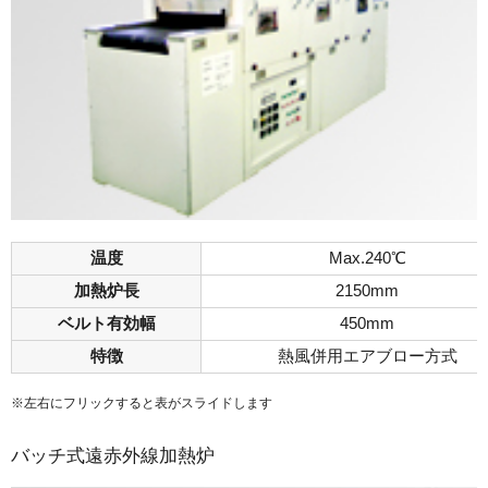
温度
Max.240℃
加熱炉長
2150mm
ベルト有効幅
450mm
特徴
熱風併用エアブロー方式
※左右にフリックすると表がスライドします
バッチ式遠赤外線加熱炉