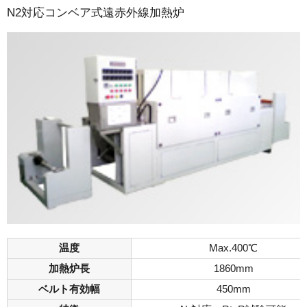
N2対応コンベア式遠赤外線加熱炉
温度
Max.400℃
加熱炉長
1860mm
ベルト有効幅
450mm