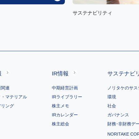
サステナビリティ
報
IR情報
サステナビ
磨関連
中期経営計画
ノリタケのサス
ク・マテリアル
IRライブラリー
環境
アリング
株主メモ
社会
IRカレンダー
ガバナンス
株主総会
財務･非財務デ
NORITAKE CO