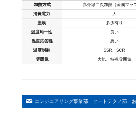
加熱方式
赤外線二次加熱（金属マッ
消費電力
大
塵埃
多少有り
温度均一性
良い
温度応答性
悪い
温度制御
SSR、SCR
雰囲気
大気、特殊雰囲気
エンジニアリング事業部 ヒートテクノ部