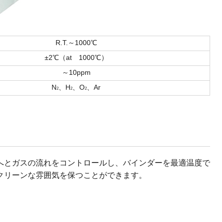
R.T.～1000℃
±2℃（at 1000℃）
～10ppm
N
、H
、O
、Ar
2
2
2
へとガスの流れをコントロールし、バインダーを最適温度で
クリーンな雰囲気を保つことができます。