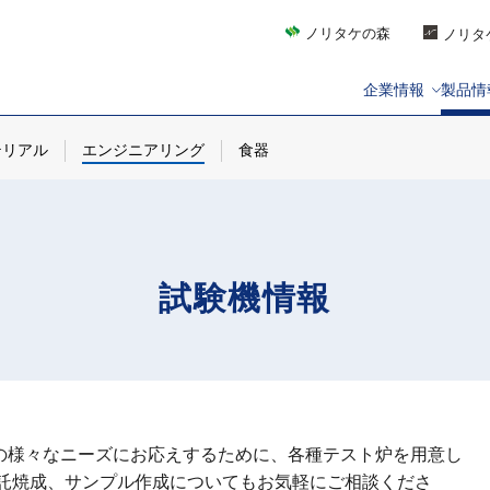
ノリタケの森
ノリタ
企業情報
製品情
テリアル
エンジニアリング
食器
試験機情報
の様々なニーズにお応えするために、各種テスト炉を用意し
委託焼成、サンプル作成についてもお気軽にご相談くださ