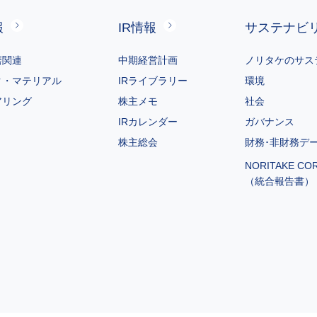
報
IR情報
サステナビ
磨関連
中期経営計画
ノリタケのサス
ク・マテリアル
IRライブラリー
環境
アリング
株主メモ
社会
IRカレンダー
ガバナンス
株主総会
財務･非財務デ
NORITAKE CO
（統合報告書）