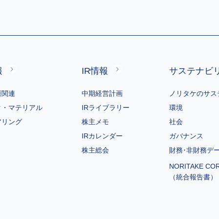
報
IR情報
サステナビ
磨関連
中期経営計画
ノリタケのサス
ク・マテリアル
IRライブラリー
環境
アリング
株主メモ
社会
IRカレンダー
ガバナンス
株主総会
財務･非財務デ
NORITAKE CO
（統合報告書）