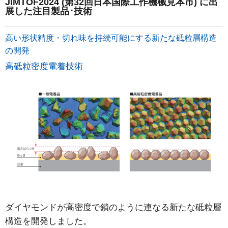
JIMTOF2024 (第32回日本国際工作機械見本市) に出
展した注目製品･技術
高い形状精度・切れ味を持続可能にする新たな砥粒層構造
の開発
高砥粒密度電着技術
ダイヤモンドが高密度で鎖のように連なる新たな砥粒層
構造を開発しました。