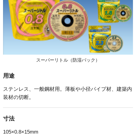
スーパーリトル（防湿パック）
用途
ステンレス、一般鋼材用。薄板や小径パイプ材、建築内
装材の切断。
寸法
105×0.8×15mm