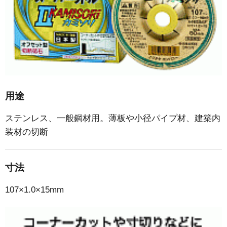
用途
ステンレス、一般鋼材用。薄板や小径パイプ材、建築内
装材の切断
寸法
107×1.0×15mm