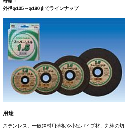
寿命！
外径φ105～φ180までラインナップ
用途
ステンレス、一般鋼材用薄板や小径パイプ材、丸棒の切