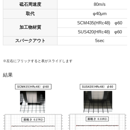
砥石周速度
80m/s
取代
φ40μm
SCM435(HRc48) φ60
加工物材質
SUS420(HRc48) φ60
スパークアウト
5sec
※左右にフリックすると表がスライドします
結果