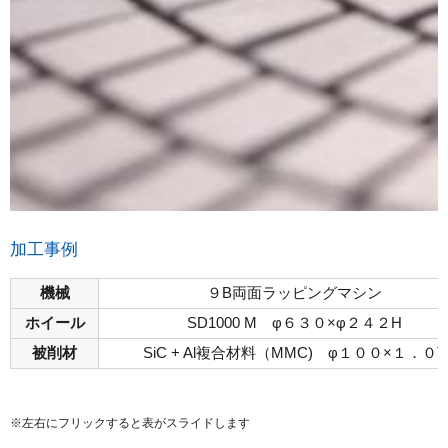
加工事例
機械
９B両面ラッピングマシン
ホイール
SD1000 M φ６３０×φ２４２H
被削材
SiC + Al複合材料（MMC) φ１００×１．０T
※左右にフリックすると表がスライドします