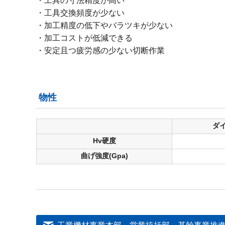
工具の寸法精度が高い
工具交換頻度が少ない
加工精度の低下やバラツキが少ない
加工コストが低減できる
安定且つ疲労感の少ない切断作業
物性
ダ
Hv硬度
曲げ強度(Gpa)