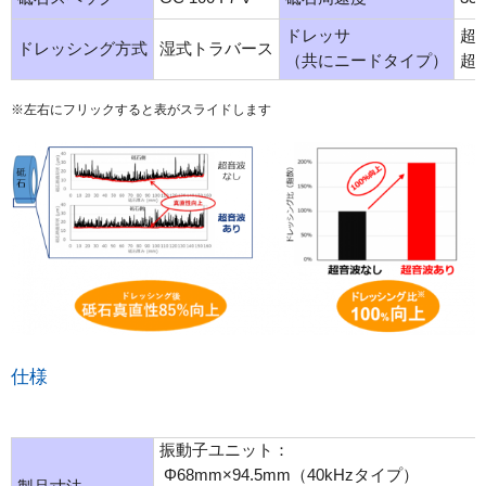
ドレッサ
超音
ドレッシング方式
湿式トラバース
（共にニードタイプ）
超音
※左右にフリックすると表がスライドします
仕様
振動子ユニット：
Φ68mm×94.5mm（40kHzタイプ）