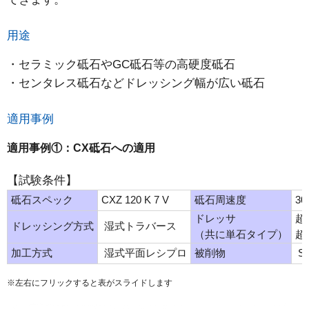
用途
・セラミック砥石やGC砥石等の高硬度砥石
・センタレス砥石などドレッシング幅が広い砥石
適用事例
適用事例①：CX砥石への適用
【試験条件】
砥石スペック
CXZ 120 K 7 V
砥石周速度
30
ドレッサ
超
ドレッシング方式
湿式トラバース
（共に単石タイプ）
超
加工方式
湿式平面レシプロ
被削物
SU
※左右にフリックすると表がスライドします