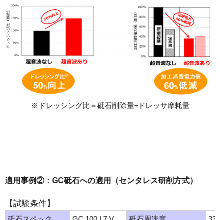
※ドレッシング比＝砥石削除量÷ドレッサ摩耗量
適用事例②：GC砥石への適用（センタレス研削方式）
【試験条件】
砥石スペック
GC 100 I 7 V
砥石周速度
33