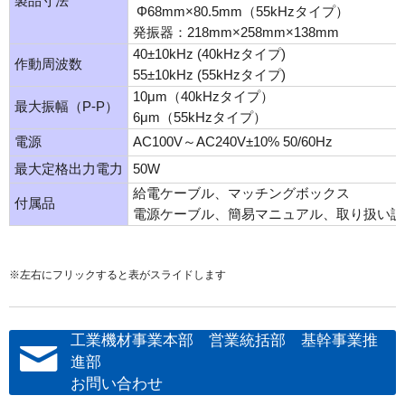
製品寸法
Φ68mm×80.5mm（55kHzタイプ）
発振器：218mm×258mm×138mm
40±10kHz (40kHzタイプ)
作動周波数
55±10kHz (55kHzタイプ)
10μm（40kHzタイプ）
最大振幅（P-P）
6μm（55kHzタイプ）
電源
AC100V～AC240V±10% 50/60Hz
最大定格出力電力
50W
給電ケーブル、マッチングボックス
付属品
電源ケーブル、簡易マニュアル、取り扱い説
※左右にフリックすると表がスライドします
工業機材事業本部 営業統括部 基幹事業推
進部
お問い合わせ