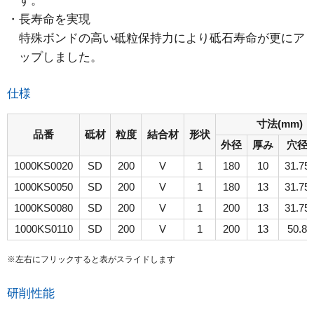
す。
長寿命を実現
特殊ボンドの高い砥粒保持力により砥石寿命が更にア
ップしました。
仕様
寸法(mm)
品番
砥材
粒度
結合材
形状
外径
厚み
穴径
1000KS0020
SD
200
V
1
180
10
31.75
1000KS0050
SD
200
V
1
180
13
31.75
1000KS0080
SD
200
V
1
200
13
31.75
1000KS0110
SD
200
V
1
200
13
50.8
※左右にフリックすると表がスライドします
研削性能