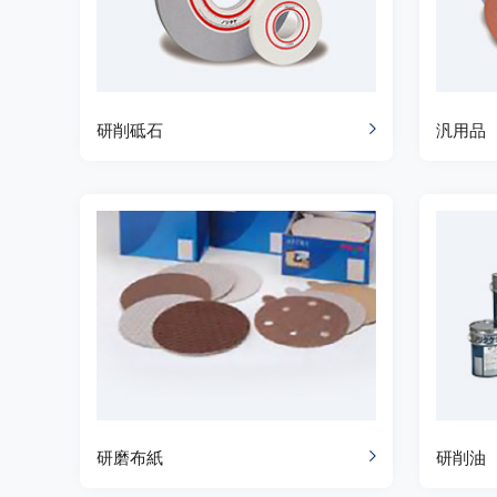
研削砥石
汎用品
研磨布紙
研削油