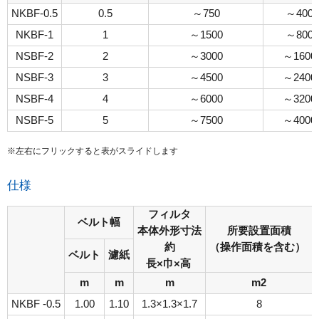
NKBF-0.5
0.5
～750
～400
NKBF-1
1
～1500
～800
NSBF-2
2
～3000
～1600
NSBF-3
3
～4500
～2400
NSBF-4
4
～6000
～3200
NSBF-5
5
～7500
～4000
※左右にフリックすると表がスライドします
仕様
フィルタ
ベルト幅
本体外形寸法
所要設置面積
約
（操作面積を含む）
ベルト
濾紙
長×巾×高
m
m
m
m2
NKBF -0.5
1.00
1.10
1.3×1.3×1.7
8