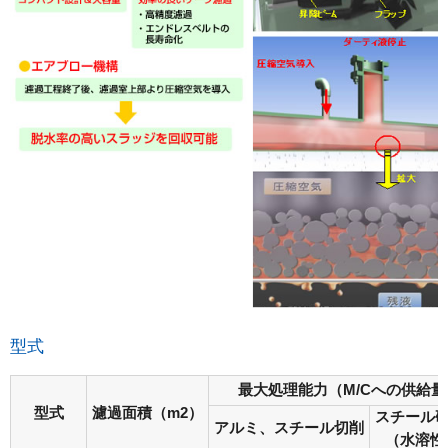
型式
最大処理能力（M/Cへの供給量
型式
濾過面積（m2）
スチール
アルミ、スチール切削
（水溶性