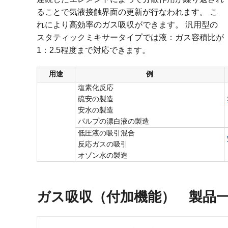
ることで気液接触界面の更新が行なわれます。 こ
れにより高効率のガス吸収ができます。 汎用型の
スタティックミキサータイプでは液：ガス容積比が
1：2.5程度まで対応できます。
用途
例
塩素化反応
硫安の製造
安水の製造
パルプの漂白液の製造
低圧液の吸引混合
反応ガスの吸引
オゾン水の製造
ガス吸収（付加機能） 製品